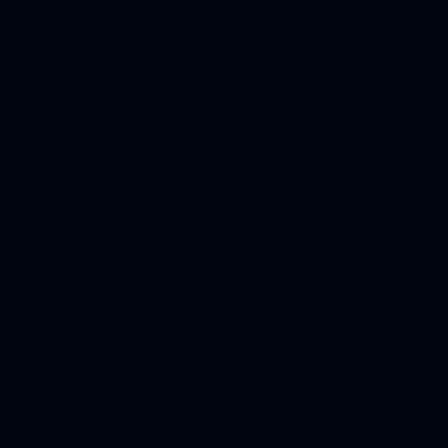
Contatti
iDistribution Digital